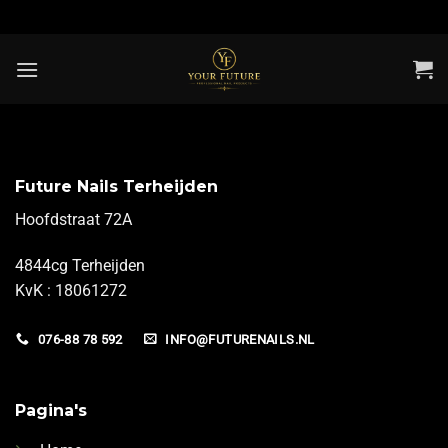
Ga
naar
inhoud
Future Nails Terheijden
Hoofdstraat 72A
4844cg Terheijden
KvK : 18061272
076-88 78 592
INFO@FUTURENAILS.NL
Pagina's