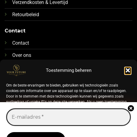
Verzendkosten & Levertijd
Retourbeleid
Contact
Contact
Over ons
076-88 78 592
Toestemming beheren
Info@futurenails.nl
Om de beste ervaringen te bieden, gebruiken wij technologieën zoals
cookies om informatie over uw apparaat op te slaan en/of te raadplegen.
Door in te stemmen met deze technologieën kunnen wij gegevens zoals
surfgedrag of unieke ID's op deze site verwerken. Als u geen toestemming
geeft of uw toestemming intrekt, kan dit een nadelige invloed hebben op
bepaalde functies en mogelijkheden.
©
ACCEPTEREN
2026 UX Themes