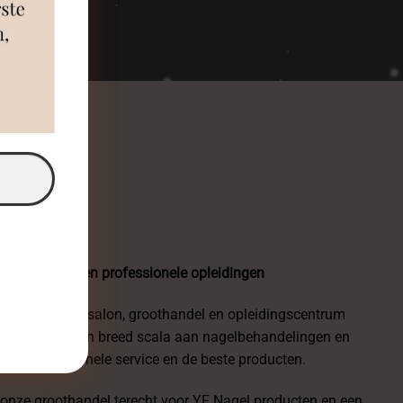
ls?
chtige nagels en professionele opleidingen
huiselijke nagelsalon, groothandel en opleidingscentrum
. Wij bieden een breed scala aan nagelbehandelingen en
eit, professionele service en de beste producten.
 onze groothandel terecht voor YF Nagel producten en een