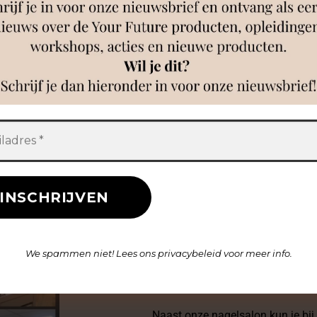
Wie is Future Nai
Future Nails: Jouw plek voor pra
Future Nails is een gezellige en 
We spammen niet! Lees ons
privacybeleid
voor meer info.
waar iedereen zich welkom voelt
streven naar hoogwaardige kwalit
Naast onze nagelsalon kun je bij