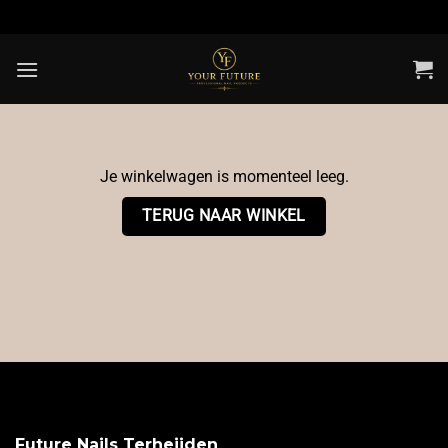
Ga
naar
inhoud
Je winkelwagen is momenteel leeg.
TERUG NAAR WINKEL
Future Nails Terheijden