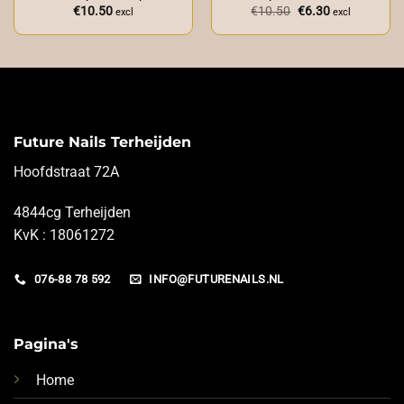
Oorspronkelijke
Huidige
€
10.50
€
10.50
€
6.30
excl
excl
prijs
prijs
was:
is:
€10.50.
€6.30.
Future Nails Terheijden
Hoofdstraat 72A
4844cg Terheijden
KvK : 18061272
076-88 78 592
INFO@FUTURENAILS.NL
Pagina's
Home