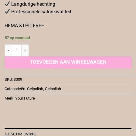
Langdurige hechting
Professionele salonkwaliteit
HEMA &TPO FREE
57 op voorraad
YF Gelpolish Blush Pink aantal
TOEVOEGEN AAN WINKELWAGEN
SKU:
3009
Categorieën:
Gelpolish
,
Gelpolish
Merk:
Your Future
BESCHRIJVING