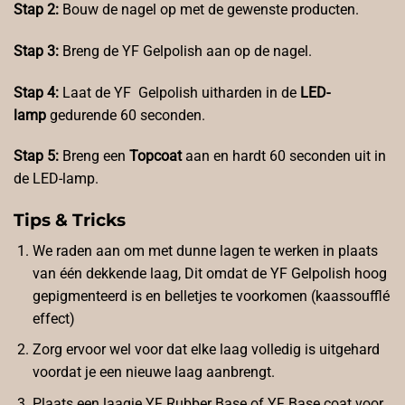
Stap 2:
Bouw de nagel op met de gewenste producten.
Stap 3:
Breng de YF Gelpolish aan op de nagel.
Stap 4:
Laat de YF Gelpolish uitharden in de
LED-
lamp
gedurende 60 seconden.
Stap 5:
Breng een
Topcoat
aan en hardt 60 seconden uit in
de LED-lamp.
Tips & Tricks
We raden aan om met dunne lagen te werken in plaats
van één dekkende laag, Dit omdat de YF Gelpolish hoog
gepigmenteerd is en belletjes te voorkomen (kaassoufflé
effect)
Zorg ervoor wel voor dat elke laag volledig is uitgehard
voordat je een nieuwe laag aanbrengt.
Plaats een laagje
YF Rubber Base
of YF Base coat voor