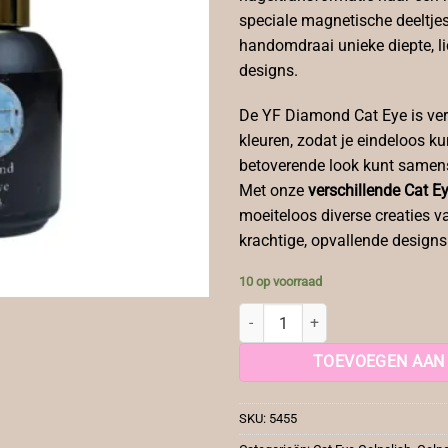
speciale magnetische deeltjes 
handomdraai unieke diepte, lic
designs.
De YF Diamond Cat Eye is ver
kleuren, zodat je eindeloos ku
betoverende look kunt samens
Met onze
verschillende Cat 
moeiteloos diverse creaties va
krachtige, opvallende designs
10 op voorraad
Cat Eye Diamond Nr 03 aantal
TOEVOEGEN AAN
SKU:
5455