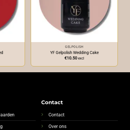
+
GELPOLISH
ed
YF Gelpolish Wedding Cake
€
10.50
excl
Contact
waarden
Contact
ng
Over ons