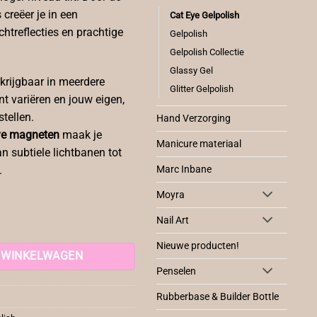
creëer je in een
Cat Eye Gelpolish
htreflecties en prachtige
Gelpolish
Gelpolish Collectie
Glassy Gel
krijgbaar in meerdere
Glitter Gelpolish
nt variëren en jouw eigen,
tellen.
Hand Verzorging
Eye magneten
maak je
Manicure materiaal
n subtiele lichtbanen tot
.
Marc Inbane
Moyra
Nail Art
Nieuwe producten!
 WINKELWAGEN
Penselen
Rubberbase & Builder Bottle