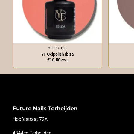
+
+
GELPOLISH
YF Gelpolish Ibiza
€
10.50
excl
Future Nails Terheijden
Hoofdstraat 72A
4844cg Terheijden