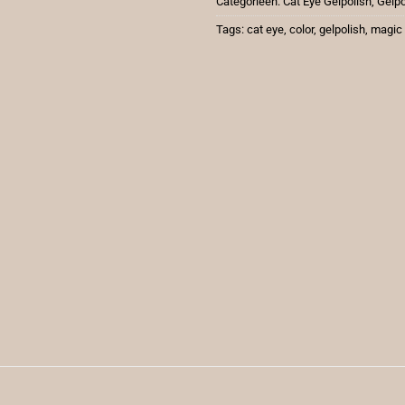
Categorieën:
Cat Eye Gelpolish
,
Gelpo
Tags:
cat eye
,
color
,
gelpolish
,
magic