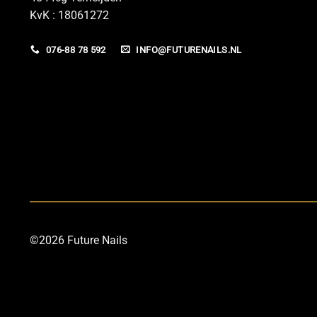
KvK : 18061272
076-88 78 592
INFO@FUTURENAILS.NL
©2026 Future Nails