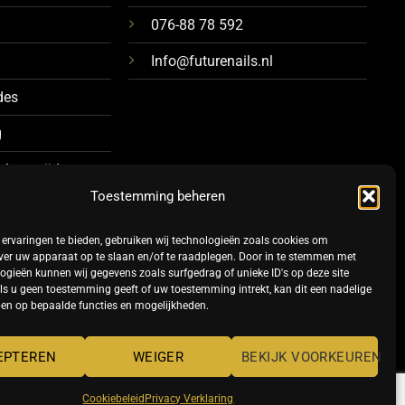
076-88 78 592
Info@futurenails.nl
des
g
 Levertijd
Toestemming beheren
ervaringen te bieden, gebruiken wij technologieën zoals cookies om
ver uw apparaat op te slaan en/of te raadplegen. Door in te stemmen met
ogieën kunnen wij gegevens zoals surfgedrag of unieke ID's op deze site
ls u geen toestemming geeft of uw toestemming intrekt, kan dit een nadelige
en op bepaalde functies en mogelijkheden.
TERMS
PRIVACY
COOKIES
EPTEREN
WEIGER
BEKIJK VOORKEUREN
Cookiebeleid
Privacy Verklaring