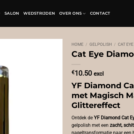
SALON
WEDSTRIJDEN
OVER ONS
CONTACT
HOME
/
GELPOLISH
/
CAT EYE
Cat Eye Diamo
€
10.50
excl
YF Diamond Cat
met Magisch M
Glittereffect
Ontdek de
YF Diamond Cat E
gelpolish met een
zacht, schit
nageltransformatie naar een h