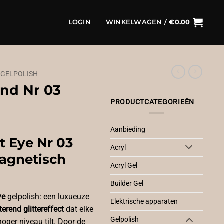
LOGIN
WINKELWAGEN /
€
0.00
 GELPOLISH
nd Nr 03
PRODUCTCATEGORIEËN
Aanbieding
 Eye Nr 03
Acryl
agnetisch
Acryl Gel
Builder Gel
ye
gelpolish: een luxueuze
Elektrische apparaten
terend glittereffect
dat elke
Gelpolish
oger niveau tilt. Door de