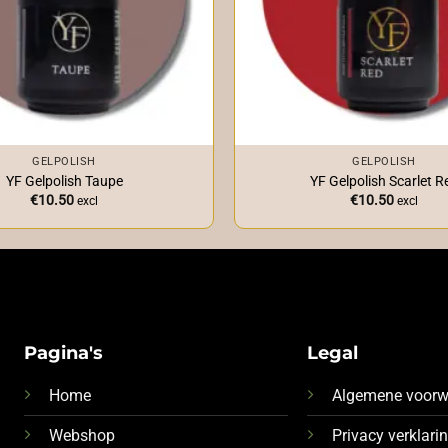
+
GELPOLISH
GELPOLISH
YF Gelpolish Taupe
YF Gelpolish Scarlet R
€
10.50
€
10.50
excl
excl
Pagina's
Legal
Home
Algemene voor
Webshop
Privacy verklari