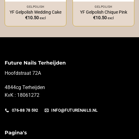
GELPOLISH
GELPOLISH
YF Gelpolish Wedding Cake
YF Gelpolish Chique Pink
€
10.50
€
10.50
excl
excl
Future Nails Terheijden
Hoofdstraat 72A
4844cg Terheijden
KvK : 18061272
076-88 78 592
INFO@FUTURENAILS.NL
Pagina's