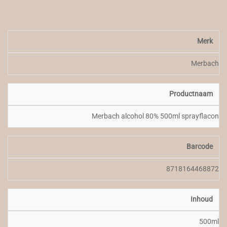
Merk
Merbach
Productnaam
Merbach alcohol 80% 500ml sprayflacon
Barcode
8718164468872
Inhoud
500ml