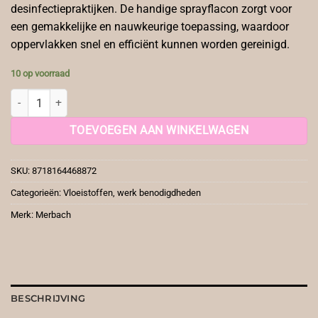
desinfectiepraktijken. De handige sprayflacon zorgt voor
een gemakkelijke en nauwkeurige toepassing, waardoor
oppervlakken snel en efficiënt kunnen worden gereinigd.
10 op voorraad
Alcohol 80% 500ml sprayflacon Merbach aantal
TOEVOEGEN AAN WINKELWAGEN
SKU:
8718164468872
Categorieën:
Vloeistoffen
,
werk benodigdheden
Merk:
Merbach
BESCHRIJVING