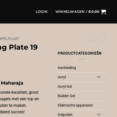
LOGIN
WINKELWAGEN /
€
0.00
MPELPLAAT
g Plate 19
PRODUCTCATEGORIEËN
Aanbieding
Acryl
 Maharaja
Acryl Gel
onele kwaliteit, groot
Builder Gel
nagels met een top en
nuten te maken.
Elektrische apparaten
deerd succes!
Gelpolish