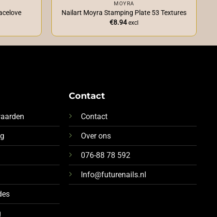
MOYRA
acelove
Nailart Moyra Stamping Plate 53 Textures
€
8.94
excl
Contact
waarden
Contact
ng
Over ons
076-88 78 592
Info@futurenails.nl
des
g