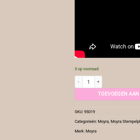
3 op voorraad
Moyra Stamping Plate 19 Maharaj
TOEVOEGEN AAN
SKU:
95019
Categorieën:
Moyra
,
Moyra Stempelp
Merk:
Moyra