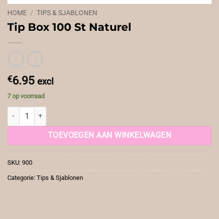
HOME
/
TIPS & SJABLONEN
Tip Box 100 St Naturel
€
6.95
excl
7 op voorraad
Tip Box 100 St Naturel aantal
TOEVOEGEN AAN WINKELWAGEN
SKU:
900
Categorie:
Tips & Sjablonen