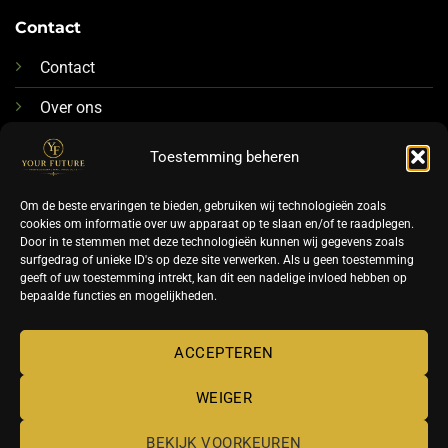
Contact
Contact
Over ons
076-88 78 592
Toestemming beheren
Info@futurenails.nl
Om de beste ervaringen te bieden, gebruiken wij technologieën zoals
cookies om informatie over uw apparaat op te slaan en/of te raadplegen.
Door in te stemmen met deze technologieën kunnen wij gegevens zoals
surfgedrag of unieke ID's op deze site verwerken. Als u geen toestemming
geeft of uw toestemming intrekt, kan dit een nadelige invloed hebben op
bepaalde functies en mogelijkheden.
©
ACCEPTEREN
2026 UX Themes
WEIGER
TERMS
PRIVACY
COOKIES
BEKIJK VOORKEUREN