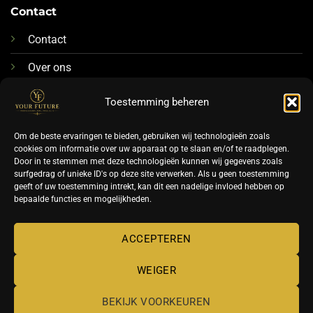
Contact
Contact
Over ons
076-88 78 592
Toestemming beheren
Info@futurenails.nl
Om de beste ervaringen te bieden, gebruiken wij technologieën zoals
cookies om informatie over uw apparaat op te slaan en/of te raadplegen.
Door in te stemmen met deze technologieën kunnen wij gegevens zoals
surfgedrag of unieke ID's op deze site verwerken. Als u geen toestemming
geeft of uw toestemming intrekt, kan dit een nadelige invloed hebben op
bepaalde functies en mogelijkheden.
©
ACCEPTEREN
2026 UX Themes
WEIGER
TERMS
PRIVACY
COOKIES
BEKIJK VOORKEUREN