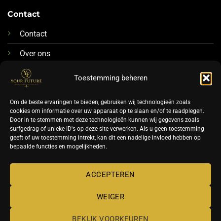
Contact
Contact
Over ons
076-88 78 592
Toestemming beheren
Info@futurenails.nl
Om de beste ervaringen te bieden, gebruiken wij technologieën zoals
cookies om informatie over uw apparaat op te slaan en/of te raadplegen.
Door in te stemmen met deze technologieën kunnen wij gegevens zoals
surfgedrag of unieke ID's op deze site verwerken. Als u geen toestemming
geeft of uw toestemming intrekt, kan dit een nadelige invloed hebben op
bepaalde functies en mogelijkheden.
©
ACCEPTEREN
2026 UX Themes
WEIGER
TERMS
PRIVACY
COOKIES
BEKIJK VOORKEUREN