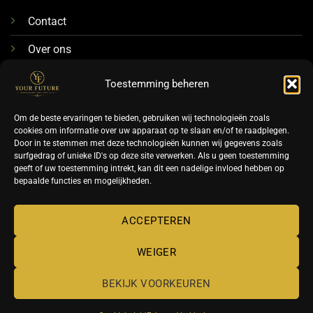
Contact
Over ons
076-88 78 592
Toestemming beheren
Info@futurenails.nl
Om de beste ervaringen te bieden, gebruiken wij technologieën zoals
cookies om informatie over uw apparaat op te slaan en/of te raadplegen.
Door in te stemmen met deze technologieën kunnen wij gegevens zoals
surfgedrag of unieke ID's op deze site verwerken. Als u geen toestemming
geeft of uw toestemming intrekt, kan dit een nadelige invloed hebben op
bepaalde functies en mogelijkheden.
©
ACCEPTEREN
2026 UX Themes
WEIGER
TERMS
PRIVACY
COOKIES
BEKIJK VOORKEUREN