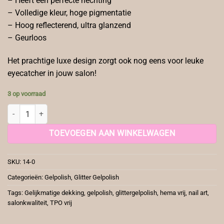
– Heeft een perfecte hechting
– Volledige kleur, hoge pigmentatie
– Hoog reflecterend, ultra glanzend
– Geurloos
Het prachtige luxe design zorgt ook nog eens voor leuke
eyecatcher in jouw salon!
3 op voorraad
Gelpolish Glitter 14 aantal
TOEVOEGEN AAN WINKELWAGEN
SKU:
14-0
Categorieën:
Gelpolish
,
Glitter Gelpolish
Tags:
Gelijkmatige dekking
,
gelpolish
,
glittergelpolish
,
hema vrij
,
nail art
,
salonkwaliteit
,
TPO vrij