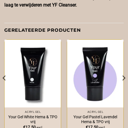
laag te verwijderen met YF Cleanser.
GERELATEERDE PRODUCTEN
ACRYL GEL
ACRYL GEL
Your Gel White Hema & TPO
Your Gel Pastel Lavendel
vrij
Hema & TPO vrij
€
17.50
€
17.50
excl
excl