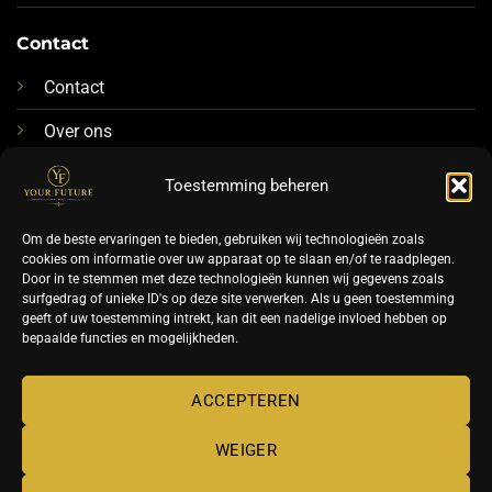
Contact
Contact
Over ons
076-88 78 592
Toestemming beheren
Info@futurenails.nl
Om de beste ervaringen te bieden, gebruiken wij technologieën zoals
cookies om informatie over uw apparaat op te slaan en/of te raadplegen.
Door in te stemmen met deze technologieën kunnen wij gegevens zoals
surfgedrag of unieke ID's op deze site verwerken. Als u geen toestemming
geeft of uw toestemming intrekt, kan dit een nadelige invloed hebben op
bepaalde functies en mogelijkheden.
©
ACCEPTEREN
2026 UX Themes
WEIGER
TERMS
PRIVACY
COOKIES