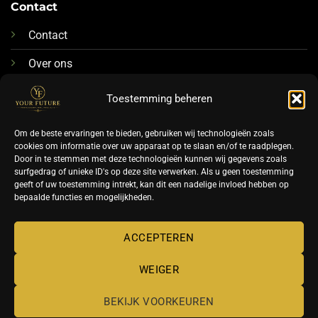
Contact
Contact
Over ons
076-88 78 592
Toestemming beheren
Info@futurenails.nl
Om de beste ervaringen te bieden, gebruiken wij technologieën zoals
cookies om informatie over uw apparaat op te slaan en/of te raadplegen.
Door in te stemmen met deze technologieën kunnen wij gegevens zoals
surfgedrag of unieke ID's op deze site verwerken. Als u geen toestemming
geeft of uw toestemming intrekt, kan dit een nadelige invloed hebben op
bepaalde functies en mogelijkheden.
©
ACCEPTEREN
2026 UX Themes
WEIGER
TERMS
PRIVACY
COOKIES
BEKIJK VOORKEUREN