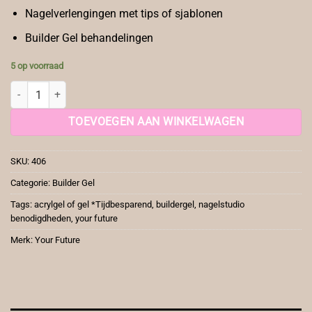
Nagelverlengingen met tips of sjablonen
Builder Gel behandelingen
5 op voorraad
YF B-Gel Clear aantal
TOEVOEGEN AAN WINKELWAGEN
SKU:
406
Categorie:
Builder Gel
Tags:
acrylgel of gel *Tijdbesparend
,
buildergel
,
nagelstudio
benodigdheden
,
your future
Merk:
Your Future