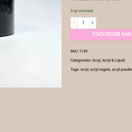
5 op voorraad
Acryl Clear pink 30 Gr aantal
TOEVOEGEN AAN
SKU:
1139
Categorieën:
Acryl
,
Acryl & Liquid
Tags:
acryl
,
acryl nagels
,
acryl poeder