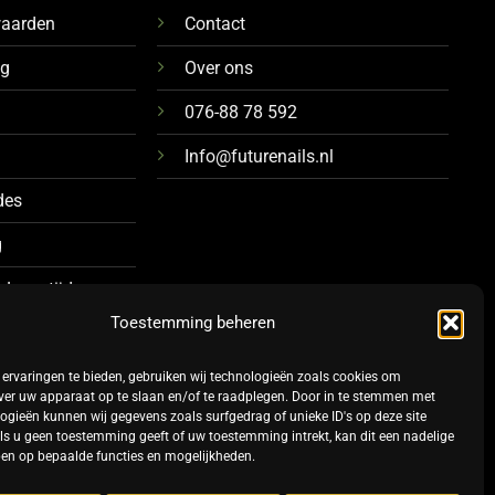
waarden
Contact
ng
Over ons
076-88 78 592
Info@futurenails.nl
des
g
 Levertijd
Toestemming beheren
ervaringen te bieden, gebruiken wij technologieën zoals cookies om
ver uw apparaat op te slaan en/of te raadplegen. Door in te stemmen met
ogieën kunnen wij gegevens zoals surfgedrag of unieke ID's op deze site
ls u geen toestemming geeft of uw toestemming intrekt, kan dit een nadelige
en op bepaalde functies en mogelijkheden.
TERMS
PRIVACY
COOKIES