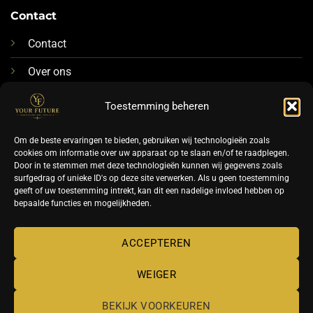
Contact
Contact
Over ons
076-88 78 592
Toestemming beheren
Info@futurenails.nl
Om de beste ervaringen te bieden, gebruiken wij technologieën zoals
cookies om informatie over uw apparaat op te slaan en/of te raadplegen.
Door in te stemmen met deze technologieën kunnen wij gegevens zoals
surfgedrag of unieke ID's op deze site verwerken. Als u geen toestemming
geeft of uw toestemming intrekt, kan dit een nadelige invloed hebben op
bepaalde functies en mogelijkheden.
©
ACCEPTEREN
2026 UX Themes
WEIGER
TERMS
PRIVACY
COOKIES
BEKIJK VOORKEUREN