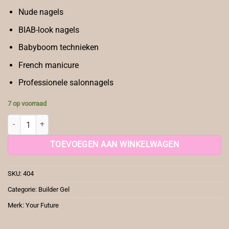
Nude nagels
BIAB-look nagels
Babyboom technieken
French manicure
Professionele salonnagels
7 op voorraad
YF B-Gel Skin aantal
TOEVOEGEN AAN WINKELWAGEN
SKU:
404
Categorie:
Builder Gel
Merk:
Your Future