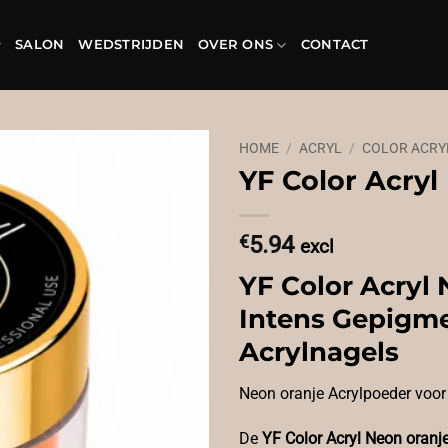
SALON
WEDSTRIJDEN
OVER ONS
CONTACT
HOME
/
ACRYL
/
COLOR ACRY
YF Color Acry
€
5.94
excl
YF Color Acryl
Intens Gepigm
Acrylnagels
Neon oranje Acrylpoeder voor 
De
YF Color Acryl Neon oranj