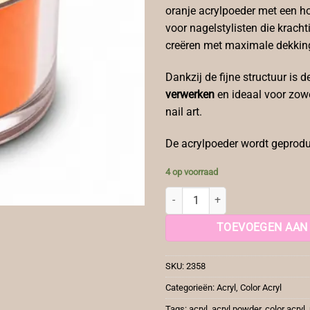
oranje acrylpoeder met een h
voor nagelstylisten die kracht
creëren met maximale dekking 
Dankzij de fijne structuur is 
verwerken
en ideaal voor zowe
nail art.
De acrylpoeder wordt geprodu
4 op voorraad
YF Color Acryl Neon Orange aanta
TOEVOEGEN AAN
SKU:
2358
Categorieën:
Acryl
,
Color Acryl
Tags:
acryl
,
acryl powder
,
color acryl
,