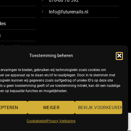
076-88 78 592
Info@futurenails.nl
des
g
 Levertijd
Toestemming beheren
ervaringen te bieden, gebruiken wij technologieën zoals cookies om
ver uw apparaat op te slaan en/of te raadplegen. Door in te stemmen met
ogieën kunnen wij gegevens zoals surfgedrag of unieke ID's op deze site
ls u geen toestemming geeft of uw toestemming intrekt, kan dit een nadelige
en op bepaalde functies en mogelijkheden.
TERMS
PRIVACY
COOKIES
EPTEREN
WEIGER
BEKIJK VOORKEUREN
Cookiebeleid
Privacy Verklaring