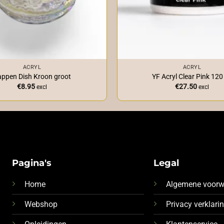
+
ACRYL
ACRYL
ppen Dish Kroon groot
YF Acryl Clear Pink 120
€
8.95
€
27.50
excl
excl
Pagina's
Legal
Home
Algemene voor
Webshop
Privacy verklari