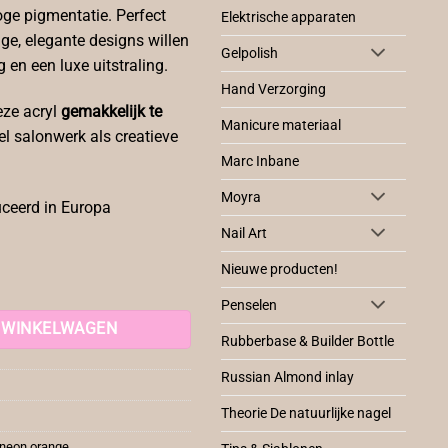
oge pigmentatie. Perfect
Elektrische apparaten
ige, elegante designs willen
Gelpolish
en een luxe uitstraling.
Hand Verzorging
deze acryl
gemakkelijk te
Manicure materiaal
l salonwerk als creatieve
Marc Inbane
Moyra
ceerd in Europa
Nail Art
Nieuwe producten!
l
Penselen
 WINKELWAGEN
Rubberbase & Builder Bottle
Russian Almond inlay
Theorie De natuurlijke nagel
neon orange