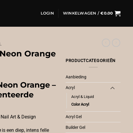
LOGIN
WINKELWAGEN /
€
0.00
L
l Neon Orange
PRODUCTCATEGORIEËN
Aanbieding
 Neon Orange –
Acryl
enteerde
Acryl & Liquid
Color Acryl
Nail Art & Design
Acryl Gel
Builder Gel
e
is een diep, intens felle