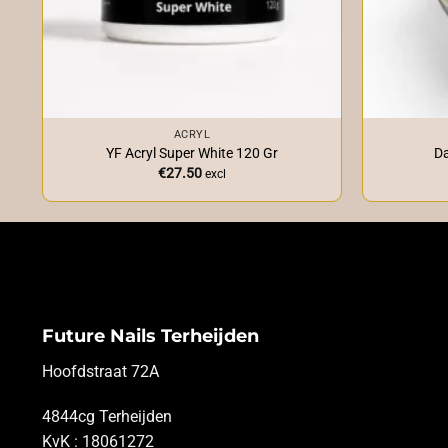
+
+
ACRYL
YF Acryl Super White 120 Gr
Da
€
27.50
excl
Future Nails Terheijden
Hoofdstraat 72A
4844cg Terheijden
KvK : 18061272