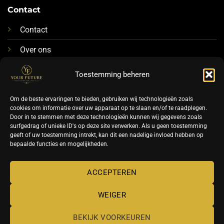
Contact
Contact
Over ons
076-88 78 592
Toestemming beheren
Info@futurenails.nl
Om de beste ervaringen te bieden, gebruiken wij technologieën zoals
cookies om informatie over uw apparaat op te slaan en/of te raadplegen.
Door in te stemmen met deze technologieën kunnen wij gegevens zoals
surfgedrag of unieke ID's op deze site verwerken. Als u geen toestemming
geeft of uw toestemming intrekt, kan dit een nadelige invloed hebben op
bepaalde functies en mogelijkheden.
©
ACCEPTEREN
2026 UX Themes
WEIGER
TERMS
PRIVACY
COOKIES
BEKIJK VOORKEUREN