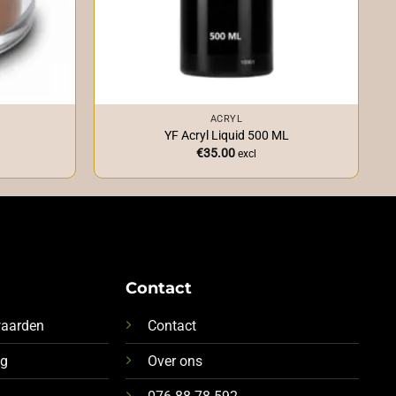
+
ACRYL
n
YF Acryl Liquid 500 ML
€
35.00
excl
Contact
waarden
Contact
ng
Over ons