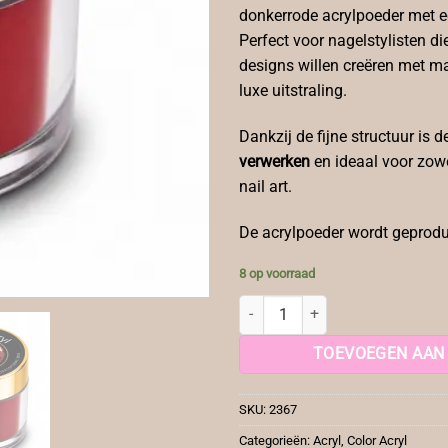
donkerrode acrylpoeder met e
Perfect voor nagelstylisten di
designs willen creëren met m
luxe uitstraling.
Dankzij de fijne structuur is 
verwerken
en ideaal voor zowe
nail art.
De acrylpoeder wordt geprodu
8 op voorraad
YF Color Acryl Dark Red aantal
TOEVOEGEN AAN
SKU:
2367
Categorieën:
Acryl
,
Color Acryl