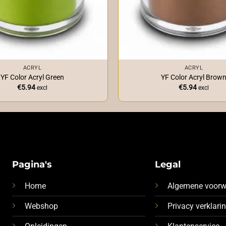
+
ACRYL
ACRYL
YF Color Acryl Green
YF Color Acryl Brow
€
5.94
€
5.94
excl
excl
Pagina's
Legal
Home
Algemene voor
Webshop
Privacy verklari