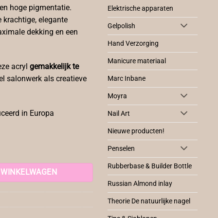
en hoge pigmentatie.
Elektrische apparaten
e krachtige, elegante
Gelpolish
aximale dekking en een
Hand Verzorging
Manicure materiaal
deze acryl
gemakkelijk te
l salonwerk als creatieve
Marc Inbane
Moyra
ceerd in Europa
Nail Art
Nieuwe producten!
Penselen
Rubberbase & Builder Bottle
 WINKELWAGEN
Russian Almond inlay
Theorie De natuurlijke nagel