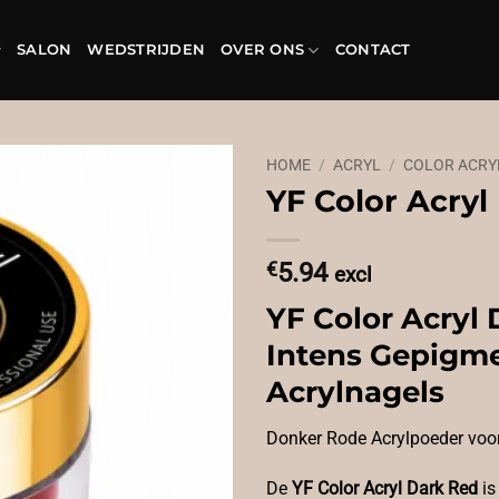
SALON
WEDSTRIJDEN
OVER ONS
CONTACT
HOME
/
ACRYL
/
COLOR ACRY
YF Color Acryl
€
5.94
excl
YF Color Acryl 
Intens Gepigm
Acrylnagels
Donker Rode Acrylpoeder voor
De
YF Color Acryl Dark Red
is