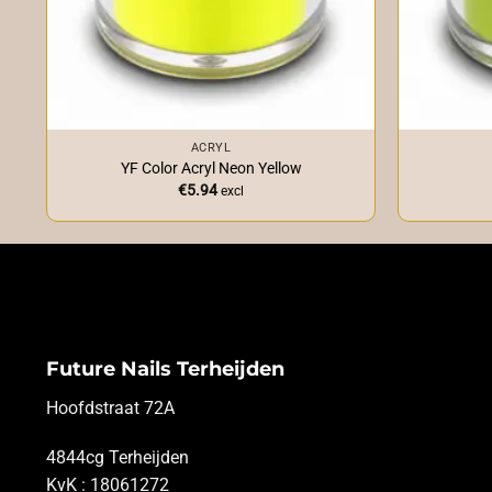
+
+
ACRYL
YF Color Acryl Neon Yellow
€
5.94
excl
Future Nails Terheijden
Hoofdstraat 72A
4844cg Terheijden
KvK : 18061272