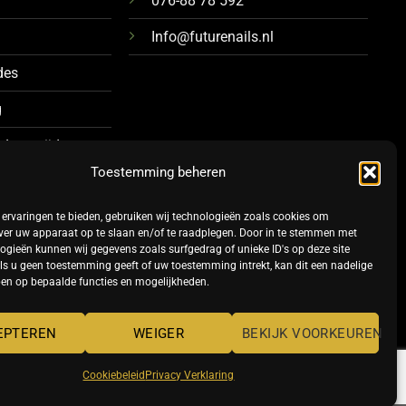
076-88 78 592
Info@futurenails.nl
des
g
 Levertijd
Toestemming beheren
ervaringen te bieden, gebruiken wij technologieën zoals cookies om
ver uw apparaat op te slaan en/of te raadplegen. Door in te stemmen met
ogieën kunnen wij gegevens zoals surfgedrag of unieke ID's op deze site
ls u geen toestemming geeft of uw toestemming intrekt, kan dit een nadelige
en op bepaalde functies en mogelijkheden.
TERMS
PRIVACY
COOKIES
EPTEREN
WEIGER
BEKIJK VOORKEUREN
Cookiebeleid
Privacy Verklaring