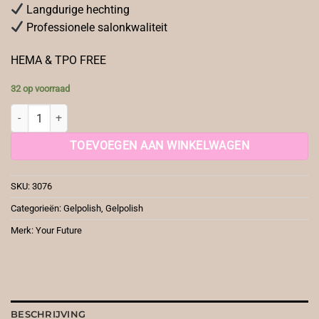
Langdurige hechting
Professionele salonkwaliteit
HEMA & TPO FREE
32 op voorraad
YF Gelpolish Fantasie Red aantal
TOEVOEGEN AAN WINKELWAGEN
SKU:
3076
Categorieën:
Gelpolish
,
Gelpolish
Merk:
Your Future
BESCHRIJVING