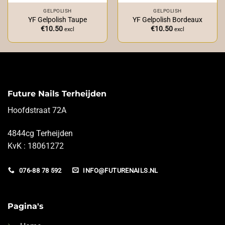
GELPOLISH
GELPOLISH
YF Gelpolish Taupe
YF Gelpolish Bordeaux
€
10.50
€
10.50
excl
excl
Future Nails Terheijden
Hoofdstraat 72A
4844cg Terheijden
KvK : 18061272
076-88 78 592
INFO@FUTURENAILS.NL
Pagina's