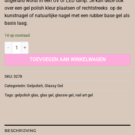
uitgehard wordt in een UV of LED lamp. Je kan deze ook
over een gel polish kleur plaatsen of rechtstreeks op de
kunstnagel of natuurlijke nagel met een rubber base gel als
basis laag.
14 op voorraad
Glassy Gel Orange aantal
TOEVOEGEN AAN WINKELWAGEN
SKU:
3278
Categorieën:
Gelpolish
,
Glassy Gel
Tags:
gelpolish glas
,
glas gel
,
glassie gel
,
nail art gel
BESCHRIJVING