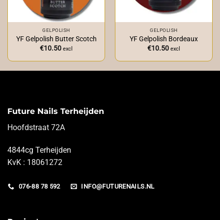
GELPOLISH
GELPOLISH
YF Gelpolish Butter Scotch
YF Gelpolish Bordeaux
€
10.50
€
10.50
excl
excl
Future Nails Terheijden
Hoofdstraat 72A
4844cg Terheijden
KvK : 18061272
076-88 78 592
INFO@FUTURENAILS.NL