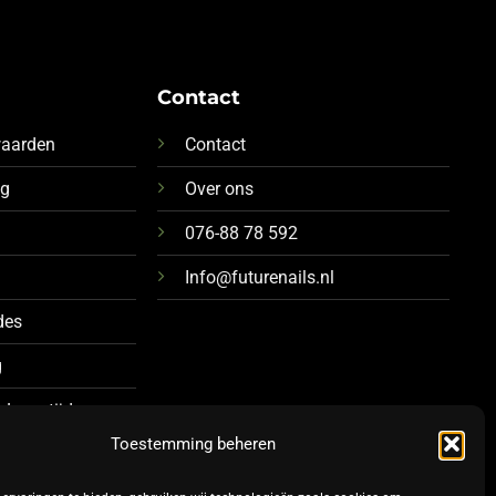
Contact
waarden
Contact
ng
Over ons
076-88 78 592
Info@futurenails.nl
des
g
 Levertijd
Toestemming beheren