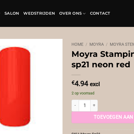
SALON
WEDSTRIJDEN
OVER ONS
CONTACT
HOME
/
MOYRA
/
MOYRA STE
Moyra Stampin
sp21 neon red
€
4.94
excl
2 op voorraad
Moyra Stamping Nail Polish sp21 
TOEVOEGEN AAN