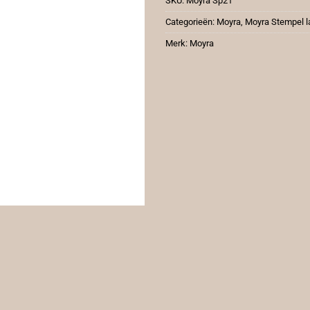
SKU:
Moyra Sp21
Categorieën:
Moyra
,
Moyra Stempel l
Merk:
Moyra