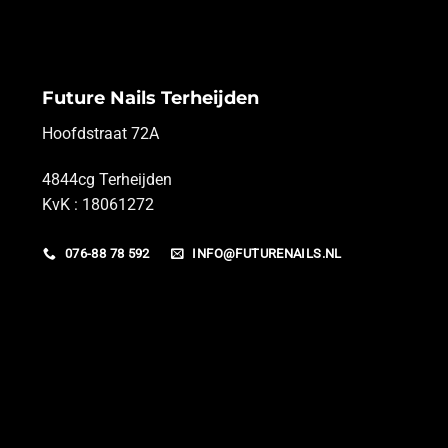
Future Nails Terheijden
Hoofdstraat 72A
4844cg Terheijden
KvK : 18061272
076-88 78 592
INFO@FUTURENAILS.NL