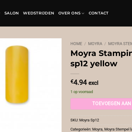
SALON
WEDSTRIJDEN
OVER ONS
CONTACT
HOME
/
MOYRA
/
MOYRA STE
Moyra Stampin
sp12 yellow
€
4.94
excl
1 op voorraad
TOEVOEGEN AAN
SKU:
Moyra Sp12
Categorieën:
Moyra
,
Moyra Stempel l