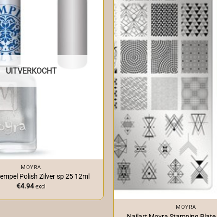
UITVERKOCHT
MOYRA
empel Polish Zilver sp 25 12ml
€
4.94
excl
+
MOYRA
Nailart Moyra Stamping Plate