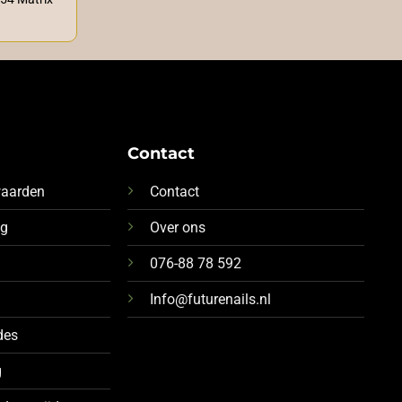
Contact
waarden
Contact
ng
Over ons
076-88 78 592
Info@futurenails.nl
des
g