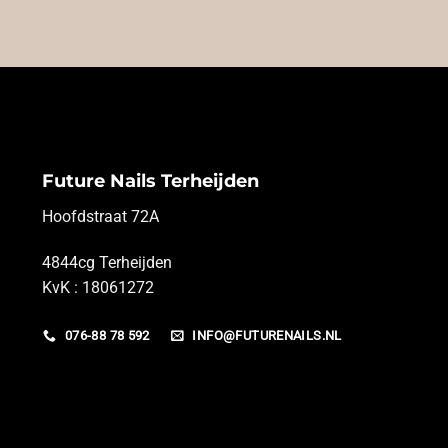
Future Nails Terheijden
Hoofdstraat 72A
4844cg Terheijden
KvK : 18061272
076-88 78 592
INFO@FUTURENAILS.NL