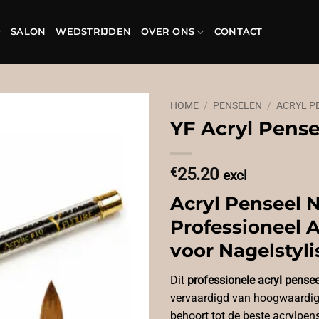
SALON
WEDSTRIJDEN
OVER ONS
CONTACT
HOME
/
PENSELEN
/
ACRYL P
YF Acryl Pense
€
25.20
excl
Acryl Penseel N
Professioneel A
voor Nagelstyli
Dit
professionele acryl pensee
vervaardigd van hoogwaardi
behoort tot de beste acrylpens