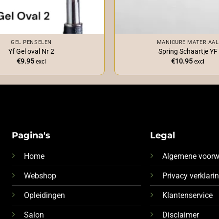
+
GEL PENSELEN
MANICURE MATERIAAL
Yf Gel oval Nr 2
Spring Schaartje YF
€
9.95
€
10.95
excl
excl
Pagina's
Legal
Home
Algemene voor
Webshop
Privacy verklari
Opleidingen
Klantenservice
Salon
Disclaimer