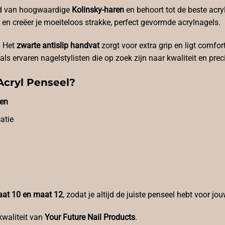
gd van hoogwaardige
Kolinsky-haren
en behoort tot de beste acry
 en creëer je moeiteloos strakke, perfect gevormde acrylnagels.
. Het
zwarte antislip handvat
zorgt voor extra grip en ligt comfo
s ervaren nagelstylisten die op zoek zijn naar kwaliteit en preci
Acryl Penseel?
ren
atie
aat 10 en maat 12
, zodat je altijd de juiste penseel hebt voor j
kwaliteit van
Your Future Nail Products
.