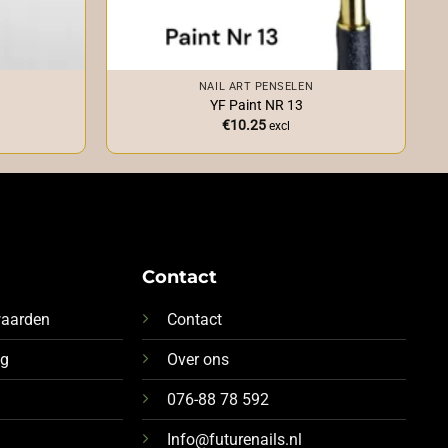
+
NAIL ART PENSELEN
YF Paint NR 13
€
10.25
excl
Contact
waarden
Contact
ng
Over ons
076-88 78 592
Info@futurenails.nl