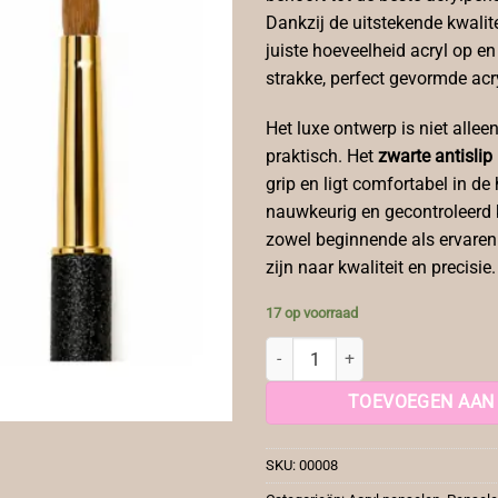
Dankzij de uitstekende kwalit
juiste hoeveelheid acryl op en
strakke, perfect gevormde acr
Het luxe ontwerp is niet alleen
praktisch. Het
zwarte antislip
grip en ligt comfortabel in de
nauwkeurig en gecontroleerd 
zowel beginnende als ervaren 
zijn naar kwaliteit en precisie.
17 op voorraad
YF Acryl Penseel Nr 10 aantal
TOEVOEGEN AAN
SKU:
00008