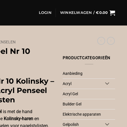
LOGIN
WINKELWAGEN /
€
0.00
ENSELEN
el Nr 10
PRODUCTCATEGORIEËN
Aanbieding
r 10 Kolinsky –
Acryl
cryl Penseel
Acryl Gel
sten
Builder Gel
l
is met de hand
Elektrische apparaten
ge
Kolinsky-haren
en
Gelpolish
elen voor nagelstylisten.