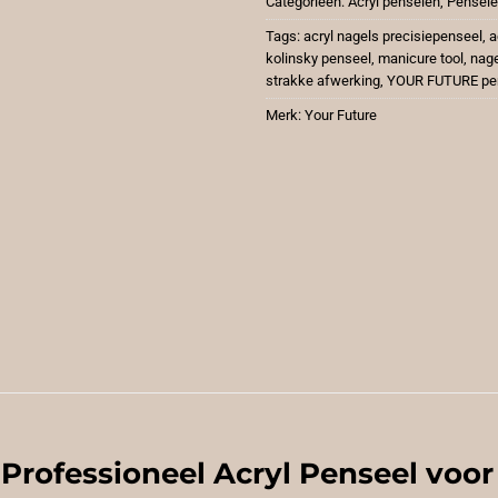
Categorieën:
Acryl penselen
,
Pensel
Tags:
acryl nagels precisiepenseel
,
a
kolinsky penseel
,
manicure tool
,
nage
strakke afwerking
,
YOUR FUTURE pe
Merk:
Your Future
 Professioneel Acryl Penseel voor