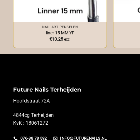
+
+
NAIL ART PENSELEN
liner 15 MM YF
€
10.25
excl
Future Nails Terheijden
Hoofdstraat 72A
4844cg Terheijden
KvK : 18061272
076-88 78 592
INFO@FUTURENAILS.NL