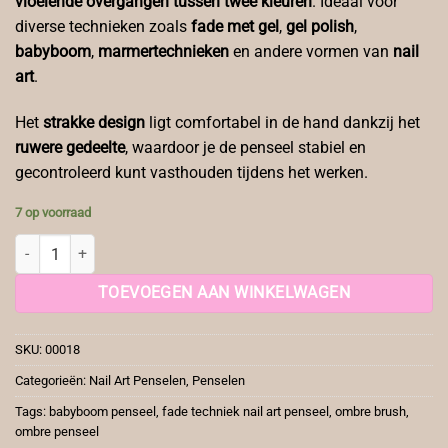
vloeiende overgangen tussen twee kleuren
. Ideaal voor
diverse technieken zoals
fade met gel
,
gel polish
,
babyboom
,
marmertechnieken
en andere vormen van
nail
art
.
Het
strakke design
ligt comfortabel in de hand dankzij het
ruwere gedeelte
, waardoor je de penseel stabiel en
gecontroleerd kunt vasthouden tijdens het werken.
7 op voorraad
Ombre Penseel YF aantal
TOEVOEGEN AAN WINKELWAGEN
SKU:
00018
Categorieën:
Nail Art Penselen
,
Penselen
Tags:
babyboom penseel
,
fade techniek nail art penseel
,
ombre brush
,
ombre penseel