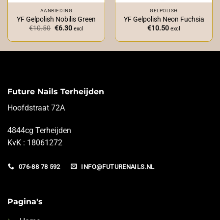
AANBIEDING
GELPOLISH
YF Gelpolish Nobilis Green
YF Gelpolish Neon Fuchsia
Oorspronkelijke
Huidige
€
10.50
€
6.30
€
10.50
excl
excl
prijs
prijs
was:
is:
€10.50.
€6.30.
Future Nails Terheijden
Hoofdstraat 72A
4844cg Terheijden
KvK : 18061272
076-88 78 592
INFO@FUTURENAILS.NL
Pagina's