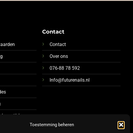
Contact
waarden
Contact
ng
Over ons
076-88 78 592
Info@futurenails.nl
des
g
 Levertijd
Toestemming beheren