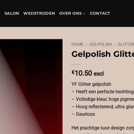
SALON
WEDSTRIJDEN
OVER ONS
CONTACT
HOME
/
GELPOLISH
/
GLITTE
Gelpolish Glitt
€
10.50
excl
YF Glitter gelpolish
– Heeft een perfecte hechting
– Volledige kleur, hoge pigme
– Hoog reflecterend, ultra gl
– Geurloos
Het prachtige luxe design zor