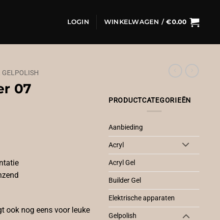
LOGIN
WINKELWAGEN /
€
0.00
R GELPOLISH
er 07
PRODUCTCATEGORIEËN
Aanbieding
Acryl
ntatie
Acryl Gel
anzend
Builder Gel
Elektrische apparaten
gt ook nog eens voor leuke
Gelpolish