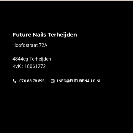
Future Nails Terheijden
Hoofdstraat 72A
4844cg Terheijden
KvK : 18061272
076-88 78 592
INFO@FUTURENAILS.NL