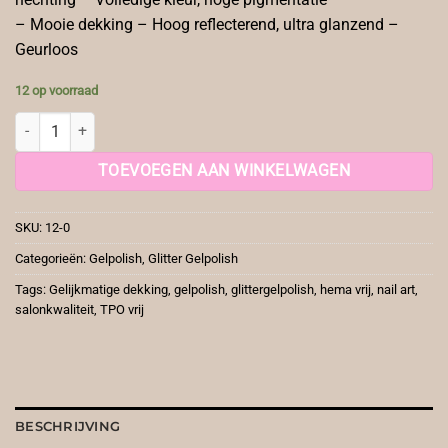
– Mooie dekking – Hoog reflecterend, ultra glanzend –
Geurloos
12 op voorraad
Gelpolish Glitter 12 aantal
TOEVOEGEN AAN WINKELWAGEN
SKU:
12-0
Categorieën:
Gelpolish
,
Glitter Gelpolish
Tags:
Gelijkmatige dekking
,
gelpolish
,
glittergelpolish
,
hema vrij
,
nail art
,
salonkwaliteit
,
TPO vrij
BESCHRIJVING